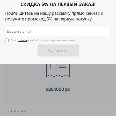
20.07.2017
СКИДКА 5% НА ПЕРВЫЙ ЗАКАЗ!
Третья новость магазина
Подпишитесь на нашу рассылку прямо сейчас и
получите промокод 5% на первую покупку
А это уже третья новость в интернет-магазине.
Я даю
согласие
на обработку своих персональных данных.
20.07.2017